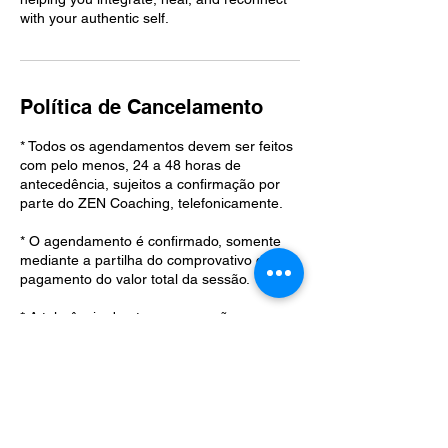
with your authentic self.
Política de Cancelamento
* Todos os agendamentos devem ser feitos
com pelo menos, 24 a 48 horas de
antecedência, sujeitos a confirmação por
parte do ZEN Coaching, telefonicamente.
* O agendamento é confirmado, somente
mediante a partilha do comprovativo de
pagamento do valor total da sessão.
* A tolerância de atrasos a sessões
agendadas é de 15 minutos, pelo que,
atrasos superiores a 15 minutos, darão
lugar ao cancelamento da sessão, sem
devolução do valor pago.
* Qualquer cancelamento ou adiamento da