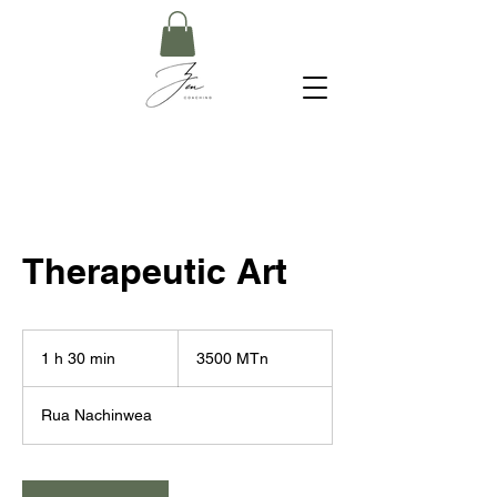
Therapeutic Art
3500
meticais
1 h 30 min
1
3500 MTn
moçambicanos
3
0
Rua Nachinwea
m
i
n