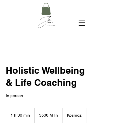
Holistic Wellbeing
& Life Coaching
In person
3500
meticais
1 h 30 min
1
3500 MTn
Kosmoz
moçambicanos
3
0